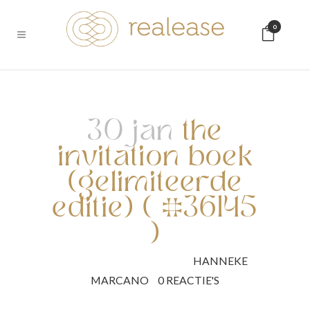
0
30 jan
the
invitation boek
(gelimiteerde
editie) ( #36145
)