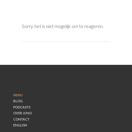
Sorry, het is niet mogelijk om te reageren.
MENU
BLOG
PODCASTS
OVER JUNO
CONTACT
ENGLISH