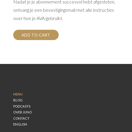
Nadat je je abonnement succesvol hebt afgesloten,
ontvang je een bevestigingsmail met alle instructies
over hoe je AVA gebruikt.
AVA
ADD TO CART
quantity
MENU
BLOG
PODCASTS
OVER JUNO
CONTACT
ENGLISH