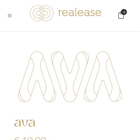
0
ava