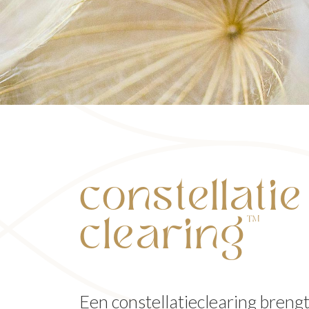
constellatie
clearing™
Een constellatieclearing breng