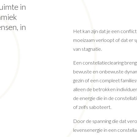
uimte in
amiek
nsen, in
Het kan zijn dat je een confl
moeizaam verloopt of dat er s
van stagnatie.
Een constellatieclearing breng
bewuste en onbewuste dynamie
gezin of een compleet familiesy
alleen de betrokken individuen
de energie die in de constellat
of zelfs saboteert.
Door de spanning die dat ver
levensenergie in een constella