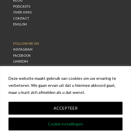
BLOG
PODCASTS
OVER JUNO
CONTACT
ENGLISH
FOLLOW ME ON
INSTAGRAM
FACEBOOK
LINKEDIN
Deze website maakt gebruik van cookies om uw ervaring te
verbeteren. We gaan ervan uit dat u hiermee akkoord gaat,
maar u kunt zich afmelden als u dat wenst.
©
2026 RealEase / Juno Burger
All rights reserved
Privacyverklaring
ACCEPTEER
Algemene Voorwaarden
Cookie instellingen