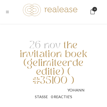
0
26 nov
the
invitation boek
(gelimiteerde
editie) (
#35100 )