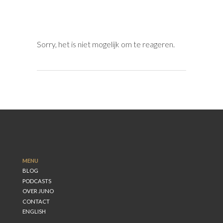
Sorry, het is niet mogelijk om te reageren.
MENU
BLOG
PODCASTS
OVER JUNO
CONTACT
ENGLISH