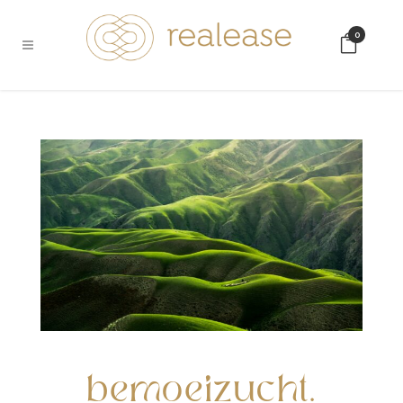
0
bemoeizucht.